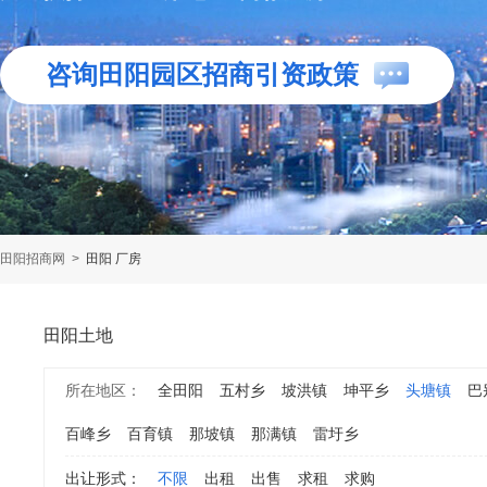
咨询田阳园区招商引资政策
田阳招商网
>
田阳 厂房
田阳土地
所在地区：
全田阳
五村乡
坡洪镇
坤平乡
头塘镇
巴
百峰乡
百育镇
那坡镇
那满镇
雷圩乡
出让形式：
不限
出租
出售
求租
求购