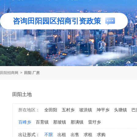
咨询田阳园区招商引资政策
田阳招商网
>
田阳 厂房
田阳土地
所在地区：
全田阳
五村乡
坡洪镇
坤平乡
头塘镇
巴
百峰乡
百育镇
那坡镇
那满镇
雷圩乡
出让形式：
不限
出租
出售
求租
求购