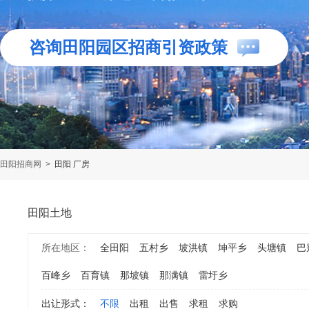
咨询田阳园区招商引资政策
田阳招商网
>
田阳 厂房
田阳土地
所在地区：
全田阳
五村乡
坡洪镇
坤平乡
头塘镇
巴
百峰乡
百育镇
那坡镇
那满镇
雷圩乡
出让形式：
不限
出租
出售
求租
求购